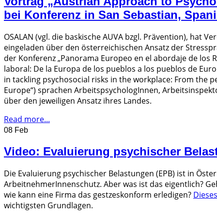
Vortrag „Austrian Approach to Psycho
bei Konferenz in San Sebastian, Span
OSALAN (vgl. die baskische AUVA bzgl. Prävention), hat Ve
eingeladen über den österreichischen Ansatz der Stressp
der Konferenz „Panorama Europeo en el abordaje de los Ri
laboral: De la Europa de los pueblos a los pueblos de Eu
in tackling psychosocial risks in the workplace: From the 
Europe“) sprachen ArbeitspsychologInnen, Arbeitsinspek
über den jeweiligen Ansatz ihres Landes.
Read more...
08 Feb
Video: Evaluierung psychischer Belas
Die Evaluierung psychischer Belastungen (EPB) ist in Österr
ArbeitnehmerInnenschutz. Aber was ist das eigentlich? Ge
wie kann eine Firma das gestzeskonform erledigen?
Dieses
wichtigsten Grundlagen.