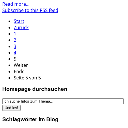
Read more...
Subscribe to this RSS feed
Start
Zurück
1
2
3
4
5
Weiter
Ende
Seite 5 von 5
Homepage durchsuchen
Schlagwörter im Blog