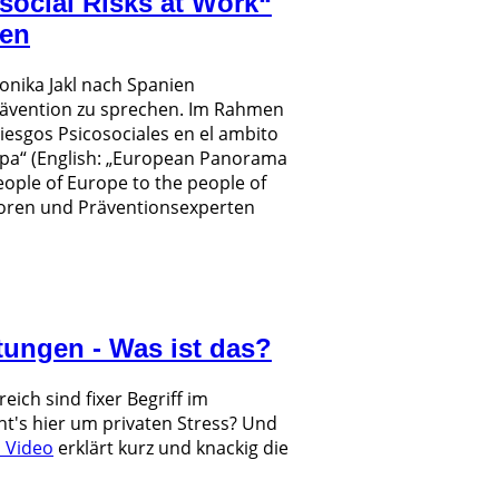
social Risks at Work“
ien
ronika Jakl nach Spanien
rävention zu sprechen. Im Rahmen
esgos Psicosociales en el ambito
ropa“ (English: „European Panorama
people of Europe to the people of
toren und Präventionsexperten
tungen - Was ist das?
eich sind fixer Begriff im
ht's hier um privaten Stress? Und
 Video
erklärt kurz und knackig die