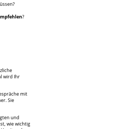
müssen?
empfehlen
?
zliche
 wird Ihr
espräche mit
er. Sie
igten und
t, wie wichtig