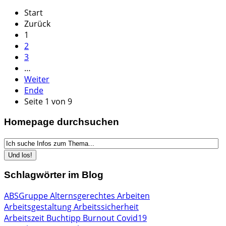
Start
Zurück
1
2
3
…
Weiter
Ende
Seite 1 von 9
Homepage durchsuchen
Schlagwörter im Blog
ABSGruppe
Alternsgerechtes Arbeiten
Arbeitsgestaltung
Arbeitssicherheit
Arbeitszeit
Buchtipp
Burnout
Covid19